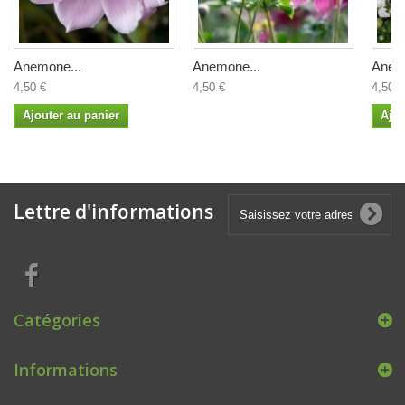
Anemone...
Anemone...
Anem
4,50 €
4,50 €
4,50 €
Ajouter au panier
Ajou
Lettre d'informations
Catégories
Informations