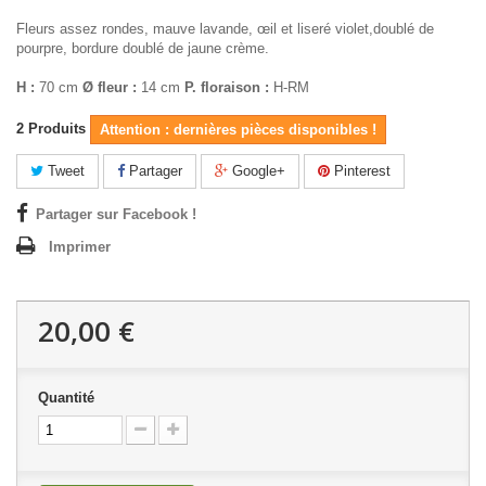
Fleurs assez rondes, mauve lavande, œil et liseré violet,doublé de
pourpre, bordure doublé de jaune crème.
H :
70 cm
Ø fleur :
14 cm
P. floraison :
H-RM
2
Produits
Attention : dernières pièces disponibles !
Tweet
Partager
Google+
Pinterest
Partager sur Facebook !
Imprimer
20,00 €
Quantité