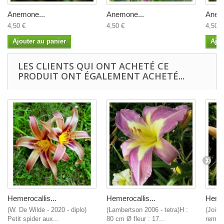
Anemone...
Anemone...
Anem
4,50 €
4,50 €
4,50 €
Ajouter au panier
Ajou
LES CLIENTS QUI ONT ACHETÉ CE
PRODUIT ONT ÉGALEMENT ACHETÉ...
Hemerocallis...
Hemerocallis...
Hemer
(W. De Wilde - 2020 - diplo)
(Lambertson 2006 - tetra)H :
(Joine
Petit spider aux...
80 cm Ø fleur : 17...
remarq