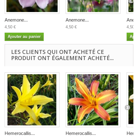
Anemone...
Anemone...
Anem
4,50 €
4,50 €
4,50 €
Ajouter au panier
Ajou
LES CLIENTS QUI ONT ACHETÉ CE
PRODUIT ONT ÉGALEMENT ACHETÉ...
Hemerocallis...
Hemerocallis...
Hemer