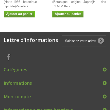
(Hotta 1966 - botanique -
(Botanique – origine : Japon)H
descri
diploïde)Variété à...
: 1 M Ø fleur :...
Ajouter au panier
Ajouter au panier
Lettre d'informations
Catégories
Informations
Mon compte
Informations sur votre boutique