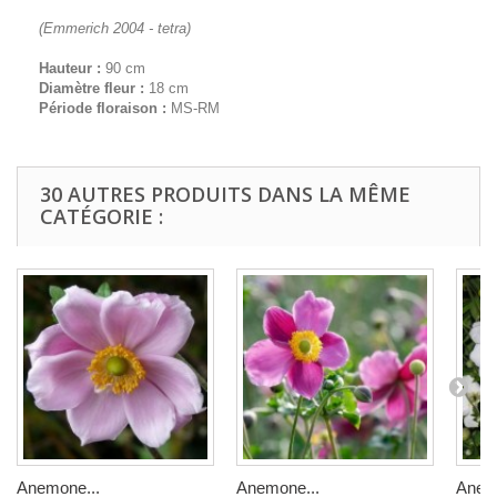
(Emmerich 2004 - tetra)
Hauteur :
90 cm
Diamètre fleur :
18 cm
Période floraison :
MS-RM
30 AUTRES PRODUITS DANS LA MÊME
CATÉGORIE :
Anemone...
Anemone...
Anem