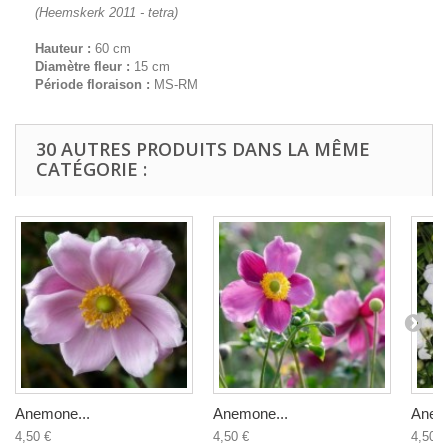
(Heemskerk 2011 - tetra)
Hauteur :
60 cm
Diamètre fleur :
15 cm
Période floraison :
MS-RM
30 AUTRES PRODUITS DANS LA MÊME
CATÉGORIE :
Anemone...
Anemone...
Anem
4,50 €
4,50 €
4,50 €