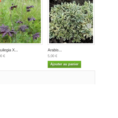
uilegia X...
Arabis...
Arisarum..
00 €
5,00 €
4,50 €
Ajouter au panier