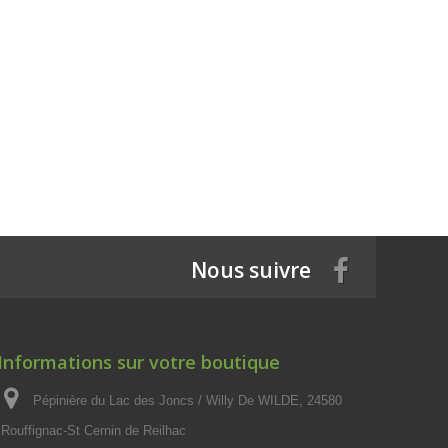
Nous suivre
Informations sur votre boutique
Pépinière du Lac des Joncs / Willy De WILDE, 24580
Rouffignac-St Cernin de Reilhac