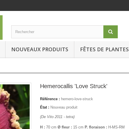
NOUVEAUX PRODUITS
FÊTES DE PLANTES
Hemerocallis 'Love Struck'
Référence :
hemero-love-struck
État :
Nouveau produit
(De Vito 2011 - tetra)
H :
70 cm
Ø fleur :
15 cm
P. floraison :
H-MS-RM