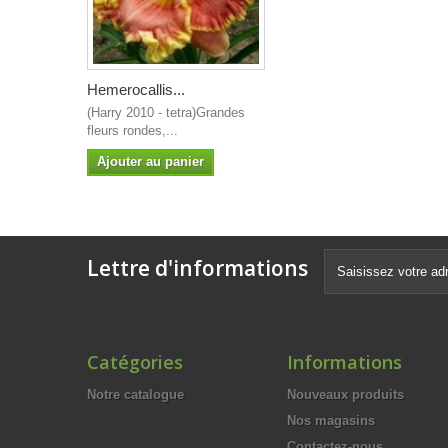
Hemerocallis...
(Harry 2010 - tetra)Grandes
fleurs rondes,...
Ajouter au panier
Lettre d'informations
Catégories
Informations
Notre catalogue
Nouveaux produits
Nos magasins
Contactez-nous