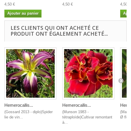
4,50 €
4,50 €
4,50 €
Ajouter au panier
Ajou
LES CLIENTS QUI ONT ACHETÉ CE
PRODUIT ONT ÉGALEMENT ACHETÉ...
Hemerocallis...
Hemerocallis...
Hemer
(Gossard 2013 - diplo)Spider
(Munson 1983 -
(Matth
lie de vin...
tétraploïde)Cultivar remontant
Ø fleu
à...