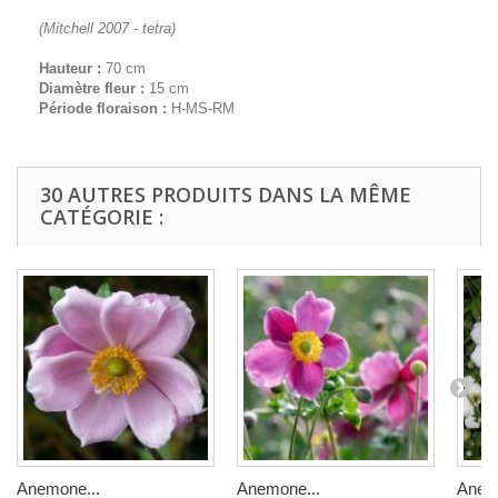
(Mitchell 2007 - tetra)
Hauteur :
70 cm
Diamètre fleur :
15 cm
Période floraison :
H-MS-RM
30 AUTRES PRODUITS DANS LA MÊME
CATÉGORIE :
Anemone...
Anemone...
Anem