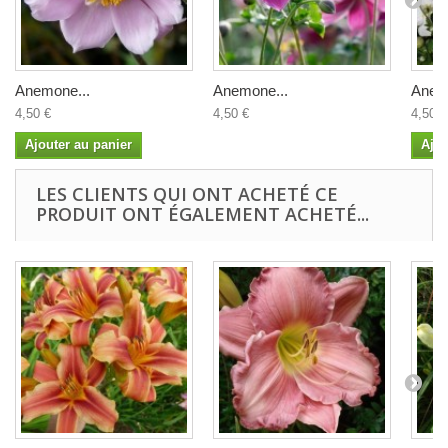
Anemone...
Anemone...
Anem
4,50 €
4,50 €
4,50 €
Ajouter au panier
Ajou
LES CLIENTS QUI ONT ACHETÉ CE
PRODUIT ONT ÉGALEMENT ACHETÉ...