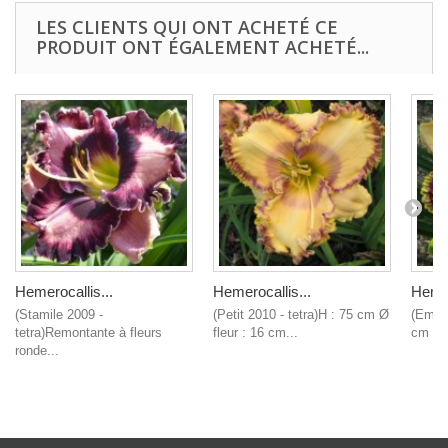
LES CLIENTS QUI ONT ACHETÉ CE
PRODUIT ONT ÉGALEMENT ACHETÉ...
Hemerocallis...
Hemerocallis...
Hemer
(Stamile 2009 -
(Petit 2010 - tetra)H : 75 cm Ø
(Emmer
tetra)Remontante à fleurs
fleur : 16 cm...
cm Ø f
ronde...