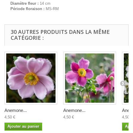
Diamètre fleur :
14 cm
Période floraison :
MS-RM
30 AUTRES PRODUITS DANS LA MÊME
CATÉGORIE :
Anemone...
Anemone...
Anem
4,50 €
4,50 €
4,50 €
Ajouter au panier
Ajou